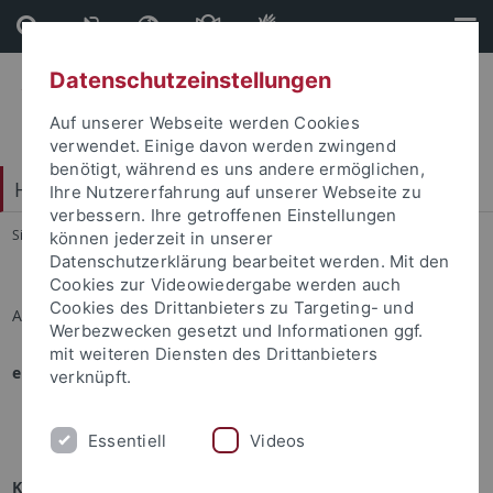
Direkt
Direkt
zum
zur
Inhalt
Fußleiste
Datenschutzeinstellungen
Auf unserer Webseite werden Cookies
verwendet. Einige davon werden zwingend
benötigt, während es uns andere ermöglichen,
Hochschulsport
Ihre Nutzererfahrung auf unserer Webseite zu
verbessern. Ihre getroffenen Einstellungen
Sie sind hier:
Startseite
...
Sportprogramm
können jederzeit in unserer
Datenschutzerklärung bearbeitet werden. Mit den
Cookies zur Videowiedergabe werden auch
Cookies des Drittanbieters zu Targeting- und
Alexia Köbler
Werbezwecken gesetzt und Informationen ggf.
mit weiteren Diensten des Drittanbieters
eingesetzt in folgenden Angeboten:
verknüpft.
Fitnessgymnastik
Essentiell
Videos
Kontakt mit Alexia Köbler aufnehmen: