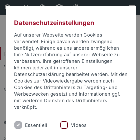
Direkt
Direkt
zum
zur
Inhalt
Fußleiste
Datenschutzeinstellungen
Auf unserer Webseite werden Cookies
verwendet. Einige davon werden zwingend
benötigt, während es uns andere ermöglichen,
Hochschulsport
Ihre Nutzererfahrung auf unserer Webseite zu
verbessern. Ihre getroffenen Einstellungen
Sie sind hier:
Startseite
...
Sportprogramm
können jederzeit in unserer
Datenschutzerklärung bearbeitet werden. Mit den
Cookies zur Videowiedergabe werden auch
Cookies des Drittanbieters zu Targeting- und
Martin Fuß
Werbezwecken gesetzt und Informationen ggf.
mit weiteren Diensten des Drittanbieters
verknüpft.
Kontakt mit Martin Fuß aufnehmen:
Essentiell
Videos
Geben Sie Ihren Namen und Ihre Email-Adresse an,