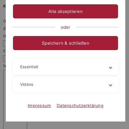
Kontakt mit Jörg Albers aufnehmen:
Alle akzeptieren
Geben Sie Ihren Namen und Ihre Email-Adresse an,
oder
damit Jörg Albers Ihnen antworten kann.
Name:*
Speichern & schließen
Email:*
Nachricht:*
Essentiell
Videos
Impressum
Datenschutzerklärung