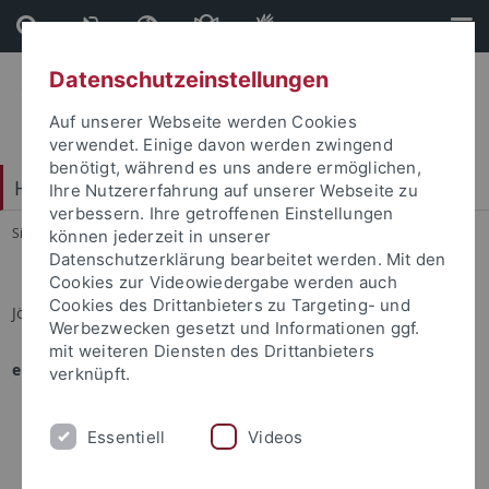
Direkt
Direkt
zum
zur
Inhalt
Fußleiste
Datenschutzeinstellungen
Auf unserer Webseite werden Cookies
verwendet. Einige davon werden zwingend
benötigt, während es uns andere ermöglichen,
Hochschulsport
Ihre Nutzererfahrung auf unserer Webseite zu
verbessern. Ihre getroffenen Einstellungen
Sie sind hier:
Startseite
...
Sportprogramm
können jederzeit in unserer
Datenschutzerklärung bearbeitet werden. Mit den
Cookies zur Videowiedergabe werden auch
Cookies des Drittanbieters zu Targeting- und
Jörg Albers
Werbezwecken gesetzt und Informationen ggf.
mit weiteren Diensten des Drittanbieters
eingesetzt in folgenden Angeboten:
verknüpft.
Kajak auf dem Neckar
Kajakexkursion Vorderrhein (Ilanz, CH)
Essentiell
Videos