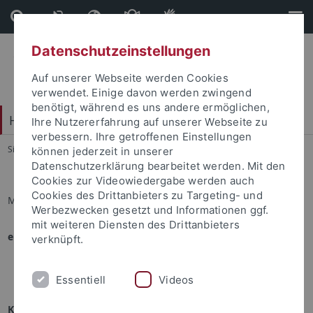
Direkt
Direkt
zum
zur
Inhalt
Fußleiste
Datenschutzeinstellungen
Auf unserer Webseite werden Cookies
verwendet. Einige davon werden zwingend
benötigt, während es uns andere ermöglichen,
Hochschulsport
Ihre Nutzererfahrung auf unserer Webseite zu
verbessern. Ihre getroffenen Einstellungen
Sie sind hier:
Startseite
...
Sportprogramm
können jederzeit in unserer
Datenschutzerklärung bearbeitet werden. Mit den
Cookies zur Videowiedergabe werden auch
Cookies des Drittanbieters zu Targeting- und
Matthias Nyvelt
Werbezwecken gesetzt und Informationen ggf.
mit weiteren Diensten des Drittanbieters
eingesetzt in folgenden Angeboten:
verknüpft.
Rugby
Essentiell
Videos
Kontakt mit Matthias Nyvelt aufnehmen: