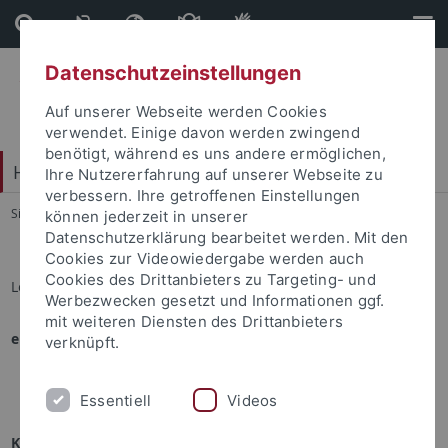
Direkt
Direkt
zum
zur
Inhalt
Fußleiste
Datenschutzeinstellungen
Auf unserer Webseite werden Cookies
verwendet. Einige davon werden zwingend
benötigt, während es uns andere ermöglichen,
Hochschulsport
Ihre Nutzererfahrung auf unserer Webseite zu
verbessern. Ihre getroffenen Einstellungen
Sie sind hier:
Startseite
...
Sportprogramm
können jederzeit in unserer
Datenschutzerklärung bearbeitet werden. Mit den
Cookies zur Videowiedergabe werden auch
Cookies des Drittanbieters zu Targeting- und
Lena Metzger
Werbezwecken gesetzt und Informationen ggf.
mit weiteren Diensten des Drittanbieters
eingesetzt in folgenden Angeboten:
verknüpft.
Kajak auf dem Neckar
Essentiell
Videos
Kontakt mit Lena Metzger aufnehmen: