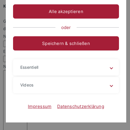
Kontakt mit Marvin Klein aufnehmen:
Alle akzeptieren
Geben Sie Ihren Namen und Ihre Email-Adresse an,
oder
damit Marvin Klein Ihnen antworten kann.
Name:*
Speichern & schließen
Email:*
Nachricht:*
Essentiell
Videos
Impressum
Datenschutzerklärung