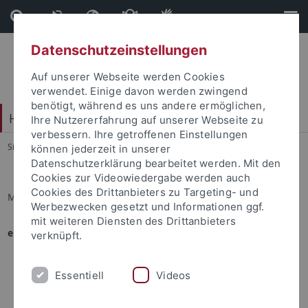
Direkt
Direkt
zum
zur
Inhalt
Fußleiste
Datenschutzeinstellungen
Auf unserer Webseite werden Cookies
verwendet. Einige davon werden zwingend
benötigt, während es uns andere ermöglichen,
Hochschulsport
Ihre Nutzererfahrung auf unserer Webseite zu
verbessern. Ihre getroffenen Einstellungen
Sie sind hier:
Startseite
...
Sportprogramm
können jederzeit in unserer
Datenschutzerklärung bearbeitet werden. Mit den
Cookies zur Videowiedergabe werden auch
Cookies des Drittanbieters zu Targeting- und
Marvin Klein
Werbezwecken gesetzt und Informationen ggf.
mit weiteren Diensten des Drittanbieters
eingesetzt in folgenden Angeboten:
verknüpft.
Kajak auf dem Neckar
Kajakexkursion Soca (Slo)
Essentiell
Videos