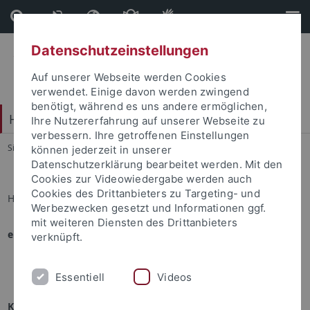
Direkt
Direkt
zum
zur
Inhalt
Fußleiste
Datenschutzeinstellungen
Auf unserer Webseite werden Cookies
verwendet. Einige davon werden zwingend
benötigt, während es uns andere ermöglichen,
Hochschulsport
Ihre Nutzererfahrung auf unserer Webseite zu
verbessern. Ihre getroffenen Einstellungen
Sie sind hier:
Startseite
...
Sportprogramm
können jederzeit in unserer
Datenschutzerklärung bearbeitet werden. Mit den
Cookies zur Videowiedergabe werden auch
Cookies des Drittanbieters zu Targeting- und
Hazel Rowland
Werbezwecken gesetzt und Informationen ggf.
mit weiteren Diensten des Drittanbieters
eingesetzt in folgenden Angeboten:
verknüpft.
Lacrosse
Essentiell
Videos
Kontakt mit Hazel Rowland aufnehmen: