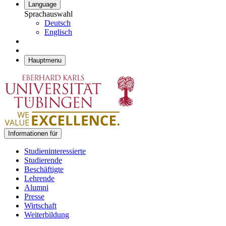
Language
Sprachauswahl
Deutsch
Englisch
Hauptmenu
Informationen für
Studieninteressierte
Studierende
Beschäftigte
Lehrende
Alumni
Presse
Wirtschaft
Weiterbildung