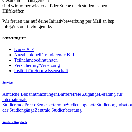
Gesundheitsmanagement
sind wir immer wieder auf der Suche nach studentischen
Hilfskräften.
Wir freuen uns auf deine Initiativbewerbung per Mail an hsp-
info@ifs.uni-tuebingen.de.
Schnellzugriff
Kurse A-Z
Anzahl aktuell Trainierende KuF
Teilnahmebedingungen
Versicherung/Verletzung
Institut für Sportwissenschaft
Service
Amtliche Bekanntmachungen
Barrierefreie Zugänge
Beratung für
internationale
Studierende
Presse
Semestertermine
Stellenangebote
Studienorganisatio
der Studiengänge
Zentrale Studienberatung
Weitere Angebote