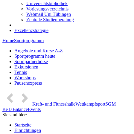
Universitätsbibliothek
Vorlesungsverzeichnis
Webmail Uni Tübingen
Zentrale Studienberatung
Exzellenzstrategie
Home
Sportprogramm
Angebote und Kurse A-Z
Sportprogramm heute
Sportpartnerbörse
Exkursionen
Tennis
Workshops
Pausenexpress
Kraft- und Fitnesshalle
Wettkampfsport
SGM
BeTaBalance
Events
Sie sind hier:
Startseite
Einrichtungen