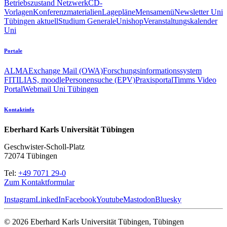
Betriebszustand Netzwerk
CD-
Vorlagen
Konferenzmaterialien
Lagepläne
Mensamenü
Newsletter Uni
Tübingen aktuell
Studium Generale
Unishop
Veranstaltungskalender
Uni
Portale
ALMA
Exchange Mail (OWA)
Forschungsinformationssystem
FIT
ILIAS, moodle
Personensuche (EPV)
Praxisportal
Timms Video
Portal
Webmail Uni Tübingen
Kontaktinfo
Eberhard Karls Universität Tübingen
Geschwister-Scholl-Platz
72074 Tübingen
Tel:
+49 7071 29-0
Zum Kontaktformular
Instagram
LinkedIn
Facebook
Youtube
Mastodon
Bluesky
© 2026 Eberhard Karls Universität Tübingen, Tübingen