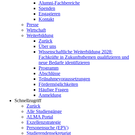
Alumni-Fachbereiche
Spenden
Engagieren
Kontakt
Presse
Wirtschaft
Weiterbildung
Zurück
Über uns
Wissenschaftliche Weiterbildung 2028:
Fachkräfte in Zukunftsthemen qualifizieren und
neue Bedarfe identifizieren
Programm
Abschlüsse
Teilnahmevoraussetzungen
Fördermöglichkeiten
Häufige Fragen
Anmeldung
Schnellzugriff
Zurück
Alle Studiengänge
ALMA Portal
Exzellenzstrategie
Personensuche (EPV)
Studierendensekretariat