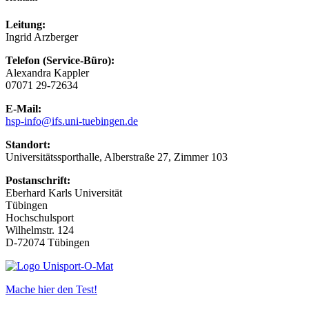
Leitung:
Ingrid Arzberger
Telefon (Service-Büro):
Alexandra Kappler
07071 29-72634
E-Mail:
hsp-info
@ifs.uni-tuebingen.de
Standort:
Universitätssporthalle, Alberstraße 27, Zimmer 103
Postanschrift:
Eberhard Karls Universität
Tübingen
Hochschulsport
Wilhelmstr. 124
D-72074 Tübingen
Mache hier den Test!