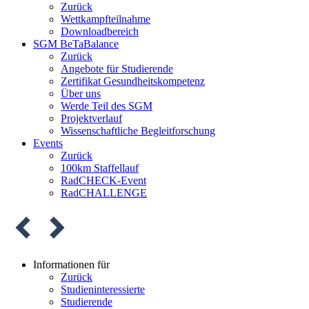
Zurück
Wettkampfteilnahme
Downloadbereich
SGM BeTaBalance
Zurück
Angebote für Studierende
Zertifikat Gesundheitskompetenz
Über uns
Werde Teil des SGM
Projektverlauf
Wissenschaftliche Begleitforschung
Events
Zurück
100km Staffellauf
RadCHECK-Event
RadCHALLENGE
Informationen für
Zurück
Studieninteressierte
Studierende