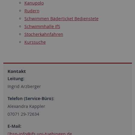
Kanupolo
Rudern
Schwimmen Bäderticket Bedienstete
Schwimmhalle IfS
Stocherkahnfahren
Kurssuche
Kontakt
Leitung:
Ingrid Arzberger
Telefon (Service-Büro):
Alexandra Kappler
07071 29-72634
E-Mail:
hsp-info
@ifs.uni-tuebingen.de