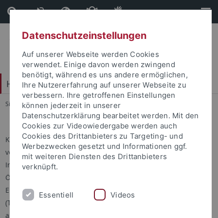
Direkt
Direkt
zum
zur
Inhalt
Fußleiste
Datenschutzeinstellungen
Auf unserer Webseite werden Cookies
verwendet. Einige davon werden zwingend
benötigt, während es uns andere ermöglichen,
Hochschulsport
Ihre Nutzererfahrung auf unserer Webseite zu
verbessern. Ihre getroffenen Einstellungen
Sie sind hier:
Startseite
...
Sportprogramm
können jederzeit in unserer
Datenschutzerklärung bearbeitet werden. Mit den
Cookies zur Videowiedergabe werden auch
Cookies des Drittanbieters zu Targeting- und
Kajakexkursion Soca (Slo)
Werbezwecken gesetzt und Informationen ggf.
verantwortlich: Ingrid Arzberger
mit weiteren Diensten des Drittanbieters
In den Julischen Alpen - direkt am Dreiländereck Slowenien,
verknüpft.
Österreich, Italien - befindet sich der schönste Wildwasserfluss
Europas: die Soča. Smaragdgrünes Wasser
Essentiell
Videos
(Trinkwasserqualität), runde weiße Felsen und eine
artenreiche, idyllische Natur prägen das Soca-Tal. Im Rahmen