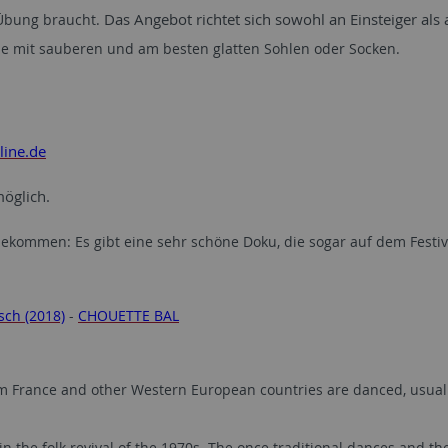
 Übung braucht.
Das Angebot richtet sich sowohl an Einsteiger als
he mit sauberen und am besten glatten Sohlen oder Socken.
line.de
öglich.
ekommen: Es gibt eine sehr schöne Doku, die sogar auf dem Festiv
sch (2018)
-
CHOUETTE BAL
m France and other Western European countries are danced, usually
s in the folk revival of the 1970s. The once traditional dances and t