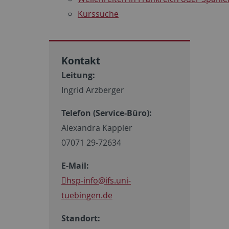
Kurssuche
Kontakt
Leitung:
Ingrid Arzberger
Telefon (Service-Büro):
Alexandra Kappler
07071 29-72634
E-Mail:
hsp-info
@ifs.uni-
tuebingen.de
Standort: