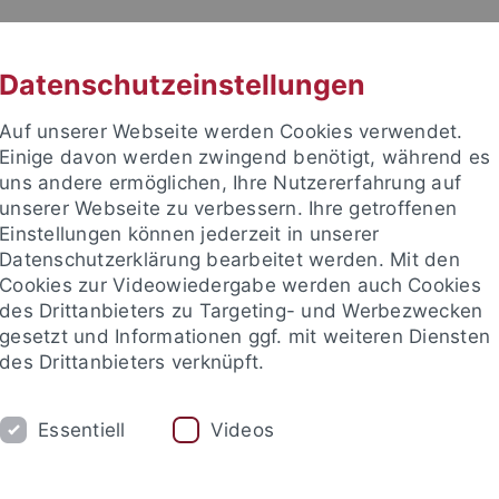
RACHE
UNI A-Z
KONTAKT
SUC
Datenschutzeinstellungen
Auf unserer Webseite werden Cookies verwendet.
Einige davon werden zwingend benötigt, während es
uns andere ermöglichen, Ihre Nutzererfahrung auf
unserer Webseite zu verbessern. Ihre getroffenen
Einstellungen können jederzeit in unserer
Datenschutzerklärung bearbeitet werden. Mit den
Cookies zur Videowiedergabe werden auch Cookies
des Drittanbieters zu Targeting- und Werbezwecken
gesetzt und Informationen ggf. mit weiteren Diensten
RAFT- UND FITNESSHALLE
WETTKAMPFSPORT
des Drittanbieters verknüpft.
portpartnerbörse
Exkursionen
Tennis
Workshops
P
Essentiell
Videos
ale Einrichtungen
Hochschulsport
Sportprogramm