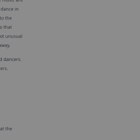
 dance in
to the
o that
not unusual
away.
ed dancers
.
ers.
at the