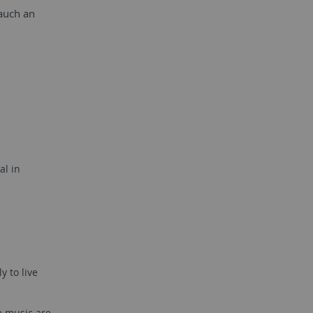
 auch an
al in
 to live
he music are