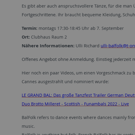
Es gibt aber auch anspruchsvollere Tänze, für die man
Fortgeschrittene
. Ihr braucht bequeme Kleidung, Schu
Termin:
montags 17:30-18:45 Uhr ab 7. September
Ort:
Clubhaus Raum 2
Nähere Informationen:
Ulli Richard
ulli-balfolk@t-on
Offenes Angebot ohne Anmeldung. Einstieg jederzeit m
Hier noch ein paar Videos, um einen Vorgeschmack zu b
Cannes ausgestrahlt und nominiert wurde:
LE GRAND BAL: Das große Tanzfest Trailer German Deut
Duo Brotto Milleret - Scottish - Funambals 2022 - Live
BalFolk refers to dance events where dances mainly fro
music.
BalFolk is anything but folk. French BalFolk has its root