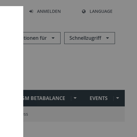
HEN
ANMELDEN
LANGUAGE
Informationen für
Schnellzugriff
SGM BETABALANCE
EVENTS
ausenexpress