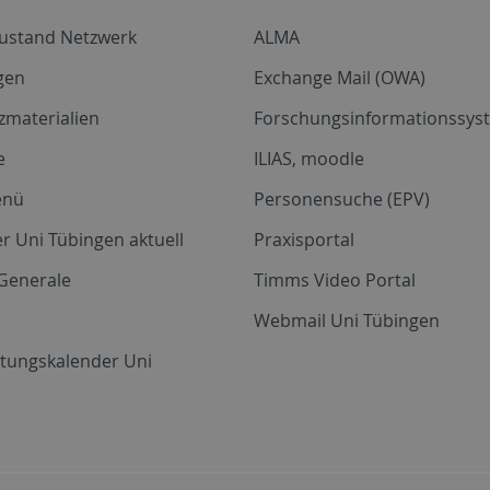
zustand Netzwerk
ALMA
gen
Exchange Mail (OWA)
zmaterialien
Forschungsinformationssyst
e
ILIAS, moodle
enü
Personensuche (EPV)
r Uni Tübingen aktuell
Praxisportal
Generale
Timms Video Portal
Webmail Uni Tübingen
ltungskalender Uni