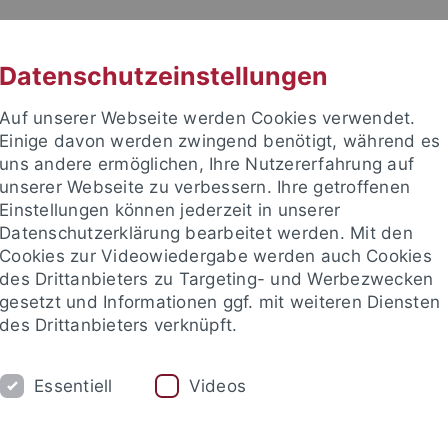
RACHE
UNI A-Z
KONTAKT
SUC
Datenschutzeinstellungen
Auf unserer Webseite werden Cookies verwendet.
Einige davon werden zwingend benötigt, während es
uns andere ermöglichen, Ihre Nutzererfahrung auf
unserer Webseite zu verbessern. Ihre getroffenen
Einstellungen können jederzeit in unserer
Datenschutzerklärung bearbeitet werden. Mit den
Cookies zur Videowiedergabe werden auch Cookies
des Drittanbieters zu Targeting- und Werbezwecken
gesetzt und Informationen ggf. mit weiteren Diensten
RAFT- UND FITNESSHALLE
WETTKAMPFSPORT
des Drittanbieters verknüpft.
portpartnerbörse
Exkursionen
Tennis
Workshops
P
Essentiell
Videos
ale Einrichtungen
Hochschulsport
Sportprogramm