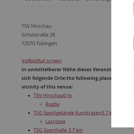
TSV Hirschau
Schulstraße 28
72070 Tübingen
Vollbild
full screen
in unmittelbarer Nähe dieses Veranstaltungso
sich folgende Orte:
the following places are in
vicinity of this venue:
TSV Hirschau
0 m
Rugby
TSG Sportgelände Kunstrasen
3.7 km
Lacrosse
TSG Sporthalle
3.7 km