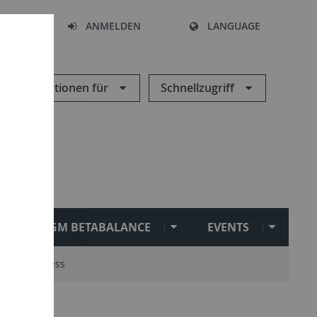
HEN
ANMELDEN
LANGUAGE
Informationen für
Schnellzugriff
SGM BETABALANCE
EVENTS
ausenexpress