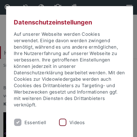
Direkt
Direkt
zum
zur
Inhalt
Fußleiste
Datenschutzeinstellungen
Auf unserer Webseite werden Cookies
verwendet. Einige davon werden zwingend
benötigt, während es uns andere ermöglichen,
Hochschulsport
Ihre Nutzererfahrung auf unserer Webseite zu
verbessern. Ihre getroffenen Einstellungen
Sie sind hier:
Startseite
...
Sportprogramm
können jederzeit in unserer
Datenschutzerklärung bearbeitet werden. Mit den
Cookies zur Videowiedergabe werden auch
Cookies des Drittanbieters zu Targeting- und
Bachata Sensual
Werbezwecken gesetzt und Informationen ggf.
verantwortlich: Sandra Dreher Mansur
mit weiteren Diensten des Drittanbieters
Kooperation mit TTC Rot-Gold Tübingen e.V.
verknüpft.
Essentiell
Videos