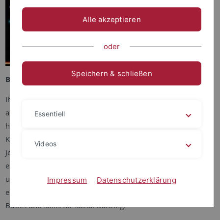
Alle akzeptieren
oder
Speichern & schließen
Bachata Lessons - Von den Anfängen bis zum Profi!
Ihr wolltet schon immer Bachata lernen? Etwas Neues
ausprobieren? Basics für die nächste Party lernen? Oder ihr
Essentiell
habt schonmal Bachata getanzt, und wollt euer Wissen und
Können jetzt vertiefen? In unserem Bachata-Unterricht ist für
Videos
Jede:n etwas dabei! Unser Trainer Ulises Palacios ist nicht nur
erfolgreicher Latein-Turniertänzer, sondern auch Salsa-Tänzer
und Trainer für Latin Rythms, Salsa und Bachata. Er übt mit
Impressum
Datenschutzerklärung
euch Koordination und Körperisolation, aber auch Bachata
Basics und Skills für Social Dancing.