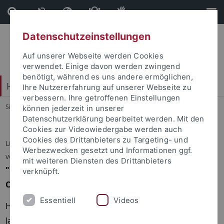
Direkt
Direkt
zum
zur
Inhalt
Fußleiste
Datenschutzeinstellungen
Auf unserer Webseite werden Cookies
verwendet. Einige davon werden zwingend
benötigt, während es uns andere ermöglichen,
Hochschulsport
Ihre Nutzererfahrung auf unserer Webseite zu
verbessern. Ihre getroffenen Einstellungen
Sie sind hier:
Startseite
...
Sportprogramm
können jederzeit in unserer
Datenschutzerklärung bearbeitet werden. Mit den
Cookies zur Videowiedergabe werden auch
Cookies des Drittanbieters zu Targeting- und
Lindy Hop
Werbezwecken gesetzt und Informationen ggf.
verantwortlich: Sandra Dreher Mansur
mit weiteren Diensten des Drittanbieters
"Lindy Hop & Swing – Rhythmus, Lebensfreude und
verknüpft.
Community"
Essentiell
Videos
Hast du Lust, den legendären Tanzstil der 20er und 30er
Jahre kennenzulernen und dich vom Swing-Fieber